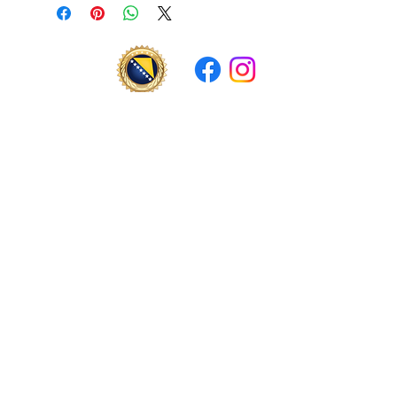
Bosansko-austrijski kulturni centar "Džemat
Wels"
Islamska vjerska zajednica u Austriji
Islamska vjerska zajednica u BiH
office@dzemat-wels.at
+43 7242 57 066
Eferdinger Straße 140b, 4600 Wels