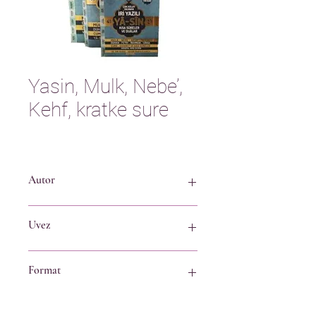
Yasin, Mulk, Nebe’,
Kehf, kratke sure
Autor
Turska štampa
Uvez
Mehki
Format
A6