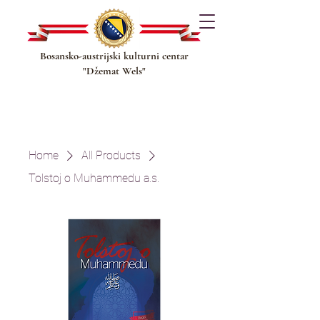
Bosansko-austrijski kulturni centar
"Džemat Wels"
Home
All Products
Tolstoj o Muhammedu a.s.