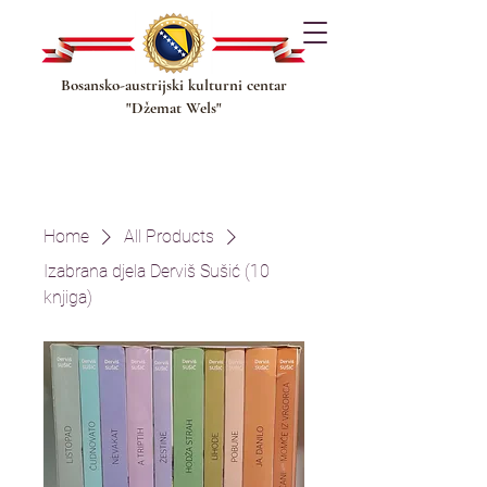
Bosansko-austrijski kulturni centar
"Džemat Wels"
Home
All Products
Izabrana djela Derviš Sušić (10
knjiga)