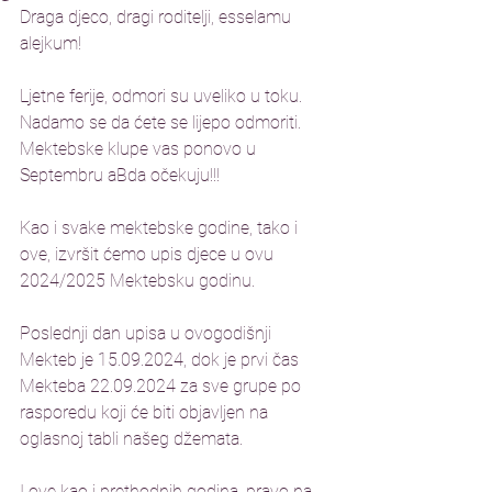
Draga djeco, dragi roditelji, esselamu 
alejkum!
Ljetne ferije, odmori su uveliko u toku. 
Nadamo se da ćete se lijepo odmoriti. 
Mektebske klupe vas ponovo u 
Septembru aBda očekuju!!!
Kao i svake mektebske godine, tako i 
ove, izvršit ćemo upis djece u ovu 
2024/2025 Mektebsku godinu.
Poslednji dan upisa u ovogodišnji 
Mekteb je 15.09.2024, dok je prvi čas 
Mekteba 22.09.2024 za sve grupe po 
rasporedu koji će biti objavljen na 
oglasnoj tabli našeg džemata. 
I ove kao i prethodnih godina, pravo na 