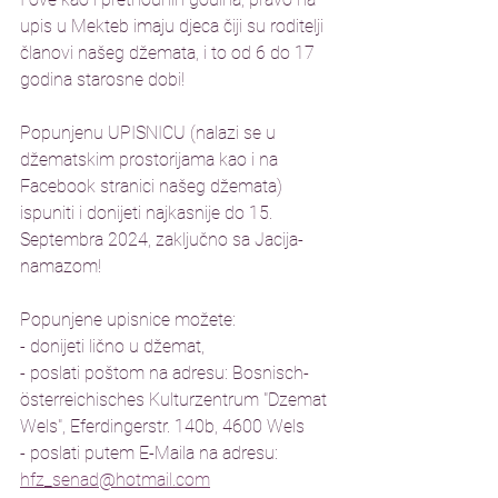
upis u Mekteb imaju djeca čiji su roditelji 
članovi našeg džemata, i to od 6 do 17 
godina starosne dobi!
Popunjenu UPISNICU (nalazi se u 
džematskim prostorijama kao i na 
Facebook stranici našeg džemata) 
ispuniti i donijeti najkasnije do 15. 
Septembra 2024, zaključno sa Jacija-
namazom!
Popunjene upisnice možete:
- donijeti lično u džemat, 
- poslati poštom na adresu: Bosnisch-
österreichisches Kulturzentrum "Dzemat 
Wels", Eferdingerstr. 140b, 4600 Wels
- poslati putem E-Maila na adresu: 
hfz_senad@hotmail.com