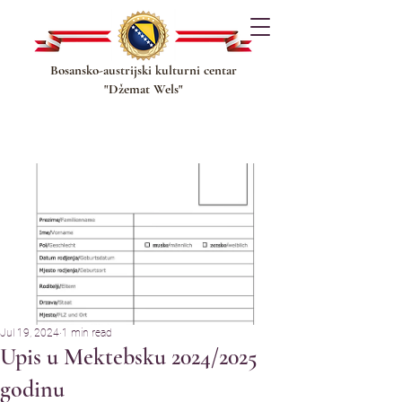
Bosansko-austrijski kulturni centar
"Džemat Wels"
Jul 19, 2024
1 min read
Upis u Mektebsku 2024/2025
godinu