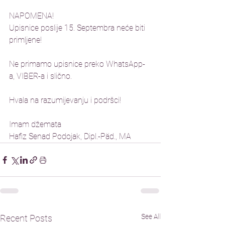
NAPOMENA!
Upisnice poslije 15. Septembra neće biti 
primljene!
Ne primamo upisnice preko WhatsApp-
a, VIBER-a i slično. 
Hvala na razumijevanju i podršci! 
Imam džemata 
Hafiz Senad Podojak, Dipl.-Päd., MA
See All
Recent Posts