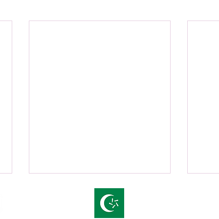
offic
+43 7