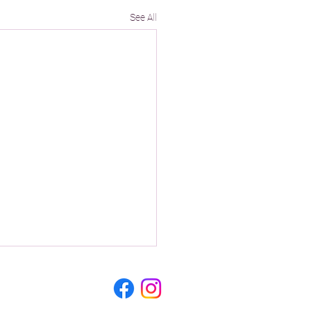
See All
e@dzemat-wels.at
242 57 066