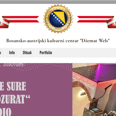
Bosansko-austrijski kulturni centar "Džemat Wels"
o
Info
Otisak
Portfolio