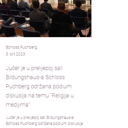
Schloss Puchberg
3. okt 2023.
Jučer je u prelijepoj sali
Bildungshaus-a Schloss
Puchberg održana podium
diskusija na temu "Religija u
medijima"
Jučer je u prelijepoj sali Bildungshaus-a 
Schloss Puchberg održana podium diskusija 