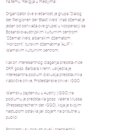
na temu "Religija u medijima".
Organizator ove svečanosti je grupa "Dialog 
der Religionen der Stadt Wels" (naš džemat je 
jedan od osnivača ove grupe) u kooperaciji sa 
Bosansko-austrijskim kulturnim centrom 
"Džemat Wels, albanskim džematom 
"Horizont", turskim džematima "ALIF" i 
Islamskim kulturnim centrom.
Nakon interesantnog izlaganja predstavnice 
ORF, gosp. Barbara Krenn, uslijedila je 
interesantna podium diskusija predstavnika 
Katoličke crkve, Protestanske crkve i IGGÖ.
Islamsku zajdenicu u Austriji (IGGÖ) na 
podiumu je predstavila gosp. Valerie Mussa, 
(Pressesprecherin der IGGÖ), koja je svojim 
nastupom ostavila jak dojam na prisutne u 
publici.
Programu su prisustvovali i predsjednik 