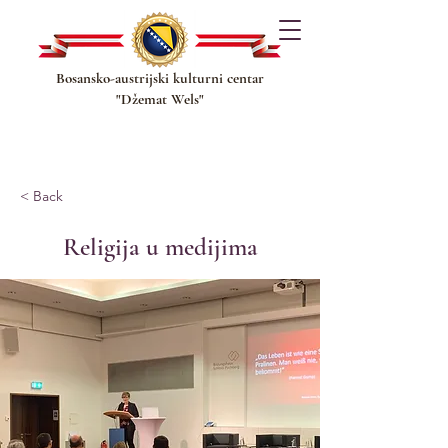
Bosansko-austrijski kulturni centar
"Džemat Wels"
< Back
Religija u medijima