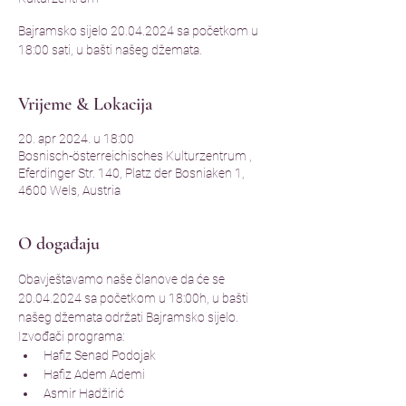
Bajramsko sijelo 20.04.2024 sa početkom u
18:00 sati, u bašti našeg džemata.
Vrijeme & Lokacija
20. apr 2024. u 18:00
Bosnisch-österreichisches Kulturzentrum ,
Eferdinger Str. 140, Platz der Bosniaken 1,
4600 Wels, Austria
O događaju
Obavještavamo naše članove da će se 
20.04.2024 sa početkom u 18:00h, u bašti 
našeg džemata održati Bajramsko sijelo. 
Izvođači programa:
Hafiz Senad Podojak 
Hafiz Adem Ademi 
Asmir Hadžirić 