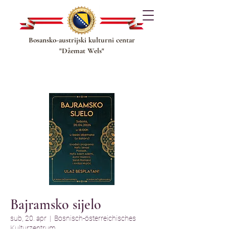
Bosansko-austrijski kulturni centar
"Džemat Wels"
Bajramsko sijelo
sub, 20. apr
  |  
Bosnisch-österreichisches
Kulturzentrum