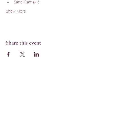
Sandi Ramakić
Show More
Share this event
Bosansko-austrijski kulturni centar "Džemat
Wels"