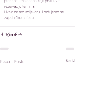
prednost ima osoba koja prva izvrši 
rezervaciju termina.
Hvala na razumijevanju i radujemo se 
zajedničkom iftaru!
See All
Recent Posts