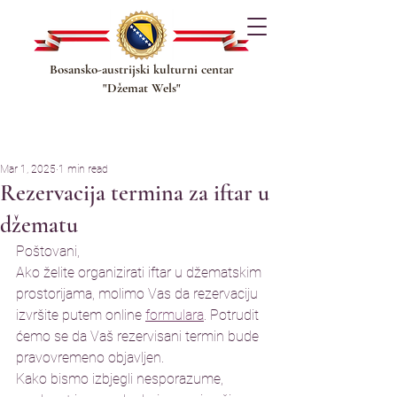
Bosansko-austrijski kulturni centar
"Džemat Wels"
Mar 1, 2025
1 min read
Rezervacija termina za iftar u
džematu
Poštovani,
Ako želite organizirati iftar u džematskim 
prostorijama, molimo Vas da rezervaciju 
izvršite putem online 
formulara
. Potrudit 
ćemo se da Vaš rezervisani termin bude 
pravovremeno objavljen.
Kako bismo izbjegli nesporazume, 