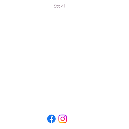
See All
e@dzemat-wels.at
242 57 066