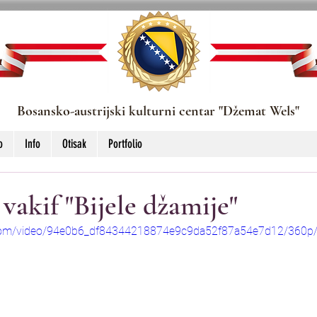
Bosansko-austrijski kulturni centar "Džemat Wels"
o
Info
Otisak
Portfolio
 vakif "Bijele džamije"
ic.com/video/94e0b6_df84344218874e9c9da52f87a54e7d12/360p/