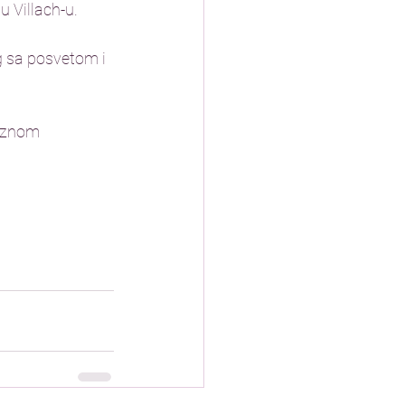
 Villach-u. 
g sa posvetom i 
eznom 