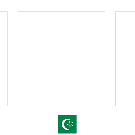
offic
+43 7