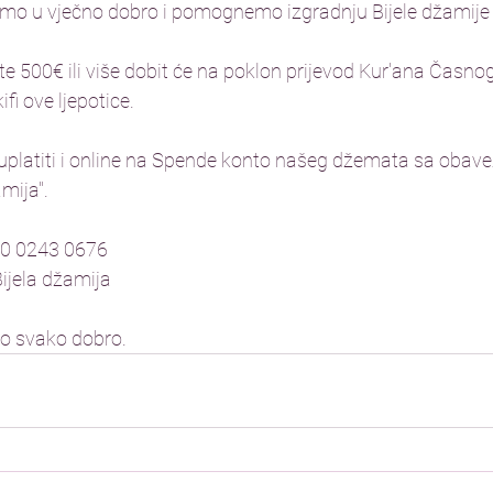
dimo u vječno dobro i pomognemo izgradnju Bijele džamije u
ate 500€ ili više dobit će na poklon prijevod Kur'ana Časno
fi ove ljepotice. 
uplatiti i online na Spende konto našeg džemata sa obav
mija". 
0 0243 0676 
jela džamija 
o svako dobro. 