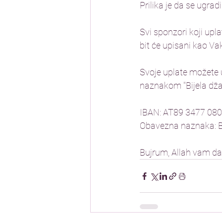
Prilika je da se ugra
Svi sponzori koji upl
bit će upisani kao Vaki
Svoje uplate možete 
naznakom "Bijela dža
IBAN: AT89 3477 080
Obavezna naznaka: Bi
Bujrum, Allah vam da